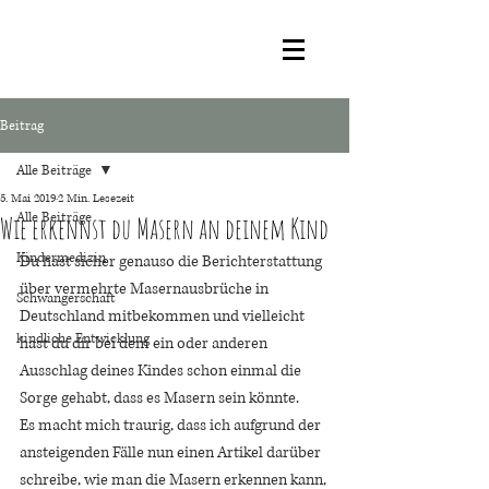
Beitrag
Alle Beiträge
5. Mai 2019
2 Min. Lesezeit
Alle Beiträge
Wie erkennst du Masern an deinem Kind
Kindermedizin
Du hast sicher genauso die Berichterstattung 
über vermehrte Masernausbrüche in 
Schwangerschaft
Deutschland mitbekommen und vielleicht 
kindliche Entwicklung
hast du dir bei dem ein oder anderen 
Ausschlag deines Kindes schon einmal die 
Sorge gehabt, dass es Masern sein könnte.
Es macht mich traurig, dass ich aufgrund der 
ansteigenden Fälle nun einen Artikel darüber 
schreibe, wie man die Masern erkennen kann, 