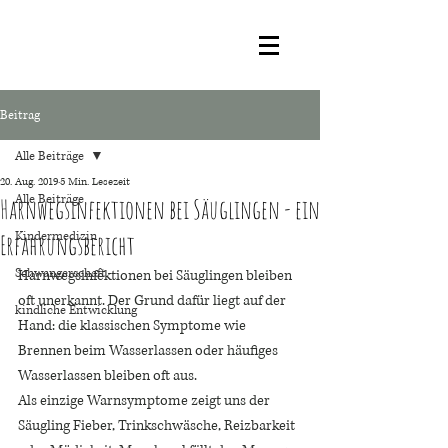
Beitrag
Alle Beiträge
20. Aug. 2019
5 Min. Lesezeit
Alle Beiträge
Harnwegsinfektionen bei Säuglingen - ein
Kindermedizin
Erfahrungsbericht
Schwangerschaft
Harnwegsinfektionen bei Säuglingen bleiben 
oft unerkannt. Der Grund dafür liegt auf der 
kindliche Entwicklung
Hand: die klassischen Symptome wie 
Brennen beim Wasserlassen oder häufiges 
Wasserlassen bleiben oft aus. 
Als einzige Warnsymptome zeigt uns der 
Säugling Fieber, Trinkschwäsche, Reizbarkeit 