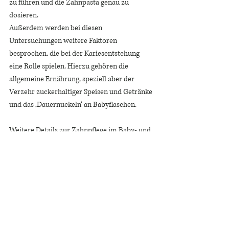
zu führen und die Zahnpasta genau zu 
dosieren. 
Außerdem werden bei diesen 
Untersuchungen weitere Faktoren 
besprochen, die bei der Kariesentstehung 
eine Rolle spielen. Hierzu gehören die 
allgemeine Ernährung, speziell aber der 
Verzehr zuckerhaltiger Speisen und Getränke 
und das ‚Dauernuckeln‘ an Babyflaschen. 
Weitere Details zur Zahnpflege im Baby- und 
Kleinkindalter findet ihr bald in einem 
separaten Blogartikel. 
Und hier nochmal der Überblick: 
Empfehlung 