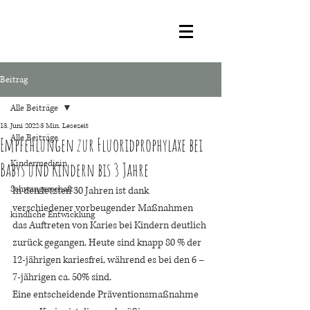
Beitrag
Alle Beiträge
13. Juni 2022
3 Min. Lesezeit
Alle Beiträge
Empfehlungen zur Fluoridprophylaxe bei
Kindermedizin
Babys und Kindern bis 3 Jahre
Schwangerschaft
In den letzten 30 Jahren ist dank 
verschiedener vorbeugender Maßnahmen 
kindliche Entwicklung
das Auftreten von Karies bei Kindern deutlich 
zurück gegangen. Heute sind knapp 80 % der 
12-jährigen kariesfrei, während es bei den 6 –
7-jährigen ca. 50% sind. 
Eine entscheidende Präventionsmaßnahme 