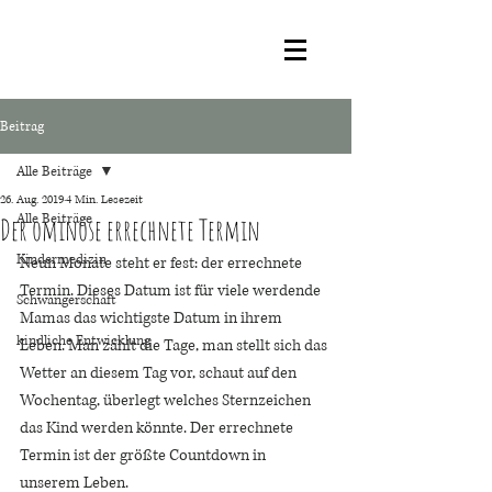
Beitrag
Alle Beiträge
26. Aug. 2019
4 Min. Lesezeit
Alle Beiträge
Der ominöse errechnete Termin
Kindermedizin
Neun Monate steht er fest: der errechnete 
Termin. Dieses Datum ist für viele werdende 
Schwangerschaft
Mamas das wichtigste Datum in ihrem 
kindliche Entwicklung
Leben. Man zählt die Tage, man stellt sich das 
Wetter an diesem Tag vor, schaut auf den 
Wochentag, überlegt welches Sternzeichen 
das Kind werden könnte. Der errechnete 
Termin ist der größte Countdown in 
unserem Leben. 