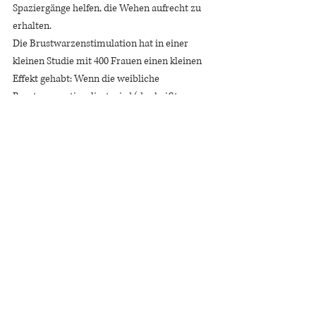
Spaziergänge helfen, die Wehen aufrecht zu 
erhalten. 
Die Brustwarzenstimulation hat in einer 
kleinen Studie mit 400 Frauen einen kleinen 
Effekt gehabt: Wenn die weibliche 
Brustwarze stimuliert wird (das heißt zum 
Beispiel massiert oder an ihr gesaugt wird), 
wird das Hormon Oxytocin ausgeschüttet. 
Dieses sogenannte Wohlfühlhormon ist auch 
dafür zuständig, dass deine Gebärmutter 
Wehen entwickelt. Die Studie, die den wehen 
fördernden Effekt untersucht hat, hat für die 
Frauen ein gewisses 
Brustwarzenstimulationsschema erstellt, 
nach der die Brustwarze stimuliert werden 
kann: man stimuliert die Brustwarze für eine 
Minute, macht dann drei bis fünf Minuten 
Pause, stimuliert wieder für eine Minute. 