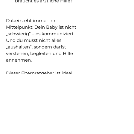
braucht es ärztliche Hilfe?
Dabei steht immer im 
Mittelpunkt: Dein Baby ist nicht 
„schwierig“ – es kommuniziert.
Und du musst nicht alles 
„aushalten“, sondern darfst 
verstehen, begleiten und Hilfe 
annehmen.
Dieser Elternratgeber ist ideal 
für dich, wenn du:
dein Baby besser lesen 
möchtest
Sicherheit im Alltag suchst
dich von widersprüchlichen 
Tipps überfordert fühlst
eine ruhige, bindungs- und 
bedürfnisorientierte 