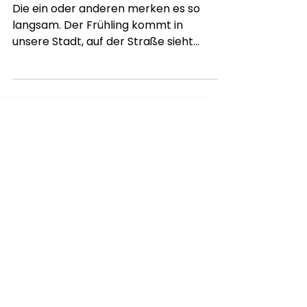
Pollenflugsaison
geht los!
Die ein oder anderen merken es so
langsam. Der Frühling kommt in
unsere Stadt, auf der Straße sieht
man die Münchner Eis essen, die...